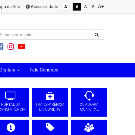
A+
A
pa do Site
Acessibilidade
A
A
A-
Digitais
Fale Conosco
PORTAL DA
TRANSPARÊNCIA
OUVIDORIA
RANSPARÊNCIA
DA COVID-19
MUNICIPAL