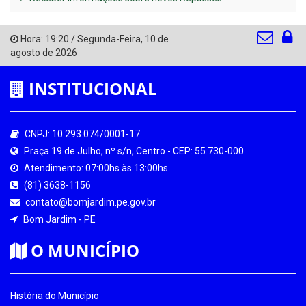
Hora:
19:20
/
Segunda-Feira
,
10 de
agosto de 2026
INSTITUCIONAL
CNPJ: 10.293.074/0001-17
Praça 19 de Julho, nº s/n, Centro - CEP: 55.730-000
Atendimento: 07:00hs às 13:00hs
(81) 3638-1156
contato@bomjardim.pe.gov.br
Bom Jardim - PE
O MUNICÍPIO
História do Município