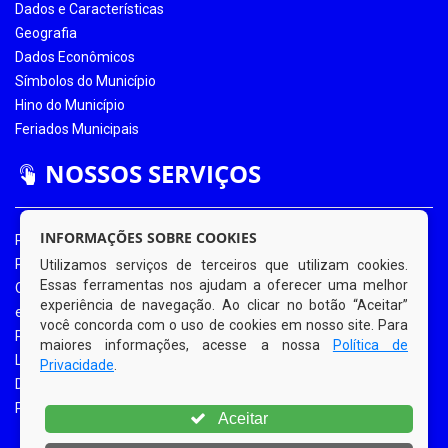
Dados e Características
Geografia
Dados Econômicos
Símbolos do Município
Hino do Município
Feriados Municipais
NOSSOS SERVIÇOS
INFORMAÇÕES SOBRE COOKIES
Portal da Transparência
Portal da Transparência COVID-19
Utilizamos serviços de terceiros que utilizam cookies.
Essas ferramentas nos ajudam a oferecer uma melhor
Ouvidoria Eletrônica
experiência de navegação. Ao clicar no botão “Aceitar”
e-SIC
você concorda com o uso de cookies em nosso site. Para
Processos de Licitação
maiores informações, acesse a nossa
Política de
Licitações em Andamento
Privacidade
.
Diário Oficial
Portal do Contribuinte
Aceitar