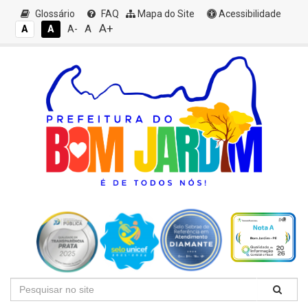
Glossário
FAQ
Mapa do Site
Acessibilidade
A+
A
A
A
A-