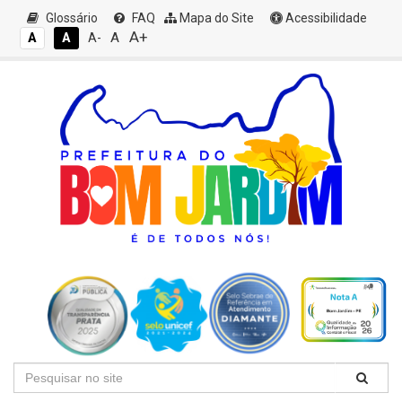
Glossário
FAQ
Mapa do Site
Acessibilidade
A+
A
A
A
A-