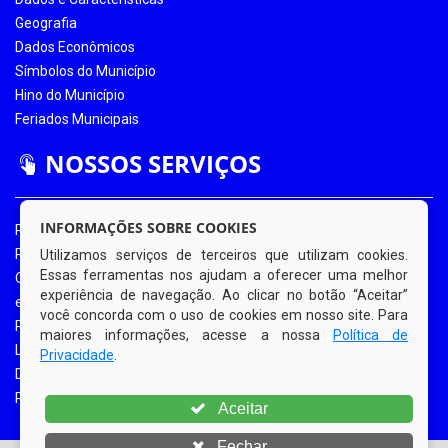
Geografia
Dados Econômicos
Símbolos do Município
Hino do Município
Feriados Municipais
NOSSOS SERVIÇOS
INFORMAÇÕES SOBRE COOKIES
Portal da Transparência
Portal da Transparência COVID-19
Utilizamos serviços de terceiros que utilizam cookies.
Essas ferramentas nos ajudam a oferecer uma melhor
Ouvidoria Eletrônica
experiência de navegação. Ao clicar no botão “Aceitar”
e-SIC
você concorda com o uso de cookies em nosso site. Para
Processos de Licitação
maiores informações, acesse a nossa
Política de
Licitações em Andamento
Privacidade
.
Diário Oficial
Portal do Contribuinte
Aceitar
Fechar