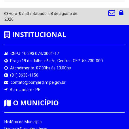
Hora:
07:53
/
Sábado
,
08 de agosto de
2026
INSTITUCIONAL
CNPJ: 10.293.074/0001-17
Praça 19 de Julho, nº s/n, Centro - CEP: 55.730-000
Atendimento: 07:00hs às 13:00hs
(81) 3638-1156
contato@bomjardim.pe.gov.br
Bom Jardim - PE
O MUNICÍPIO
História do Município
Dados e Características