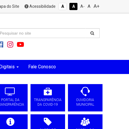
A+
A
pa do Site
Acessibilidade
A
A
A-
Digitais
Fale Conosco
PORTAL DA
TRANSPARÊNCIA
OUVIDORIA
RANSPARÊNCIA
DA COVID-19
MUNICIPAL