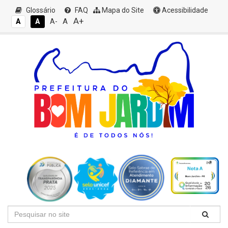
Glossário
FAQ
Mapa do Site
Acessibilidade
A+
A
A
A
A-