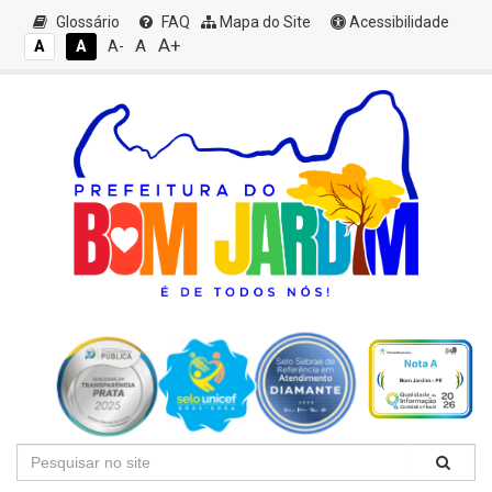
Glossário
FAQ
Mapa do Site
Acessibilidade
A+
A
A
A
A-