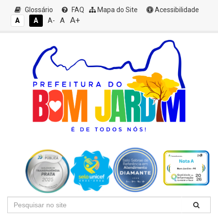
Glossário
FAQ
Mapa do Site
Acessibilidade
A+
A
A
A
A-