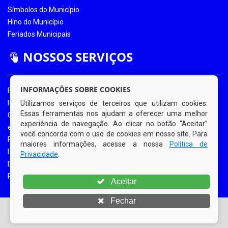
Símbolos do Município
Hino do Município
Feriados Municipais
NOSSOS SERVIÇOS
INFORMAÇÕES SOBRE COOKIES
Portal da Transparência
Portal da Transparência COVID-19
Utilizamos serviços de terceiros que utilizam cookies.
Essas ferramentas nos ajudam a oferecer uma melhor
Ouvidoria Eletrônica
experiência de navegação. Ao clicar no botão “Aceitar”
e-SIC
você concorda com o uso de cookies em nosso site. Para
Processos de Licitação
maiores informações, acesse a nossa
Política de
Licitações em Andamento
Privacidade
.
Diário Oficial
Portal do Contribuinte
Aceitar
Fechar
© Copyright 2026 Prefeitura Municipal de Bom Jardim |
Todos os direitos reservados