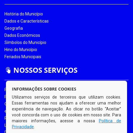
História do Município
Dados e Características
Geografia
Dados Econômicos
Símbolos do Município
Hino do Município
Feriados Municipais
NOSSOS SERVIÇOS
INFORMAÇÕES SOBRE COOKIES
Portal da Transparência
Portal da Transparência COVID-19
Utilizamos serviços de terceiros que utilizam cookies.
Essas ferramentas nos ajudam a oferecer uma melhor
Ouvidoria Eletrônica
experiência de navegação. Ao clicar no botão “Aceitar”
e-SIC
você concorda com o uso de cookies em nosso site. Para
Processos de Licitação
maiores informações, acesse a nossa
Política de
Licitações em Andamento
Privacidade
.
Diário Oficial