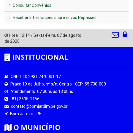
Consultar Convênios
Receber Informações sobre novos Repasses
Hora:
12:14
/
Sexta-Feira
,
07 de agosto
de 2026
INSTITUCIONAL
CNPJ: 10.293.074/0001-17
Praça 19 de Julho, nº s/n, Centro - CEP: 55.730-000
Atendimento: 07:00hs às 13:00hs
(81) 3638-1156
contato@bomjardim.pe.gov.br
Bom Jardim - PE
O MUNICÍPIO