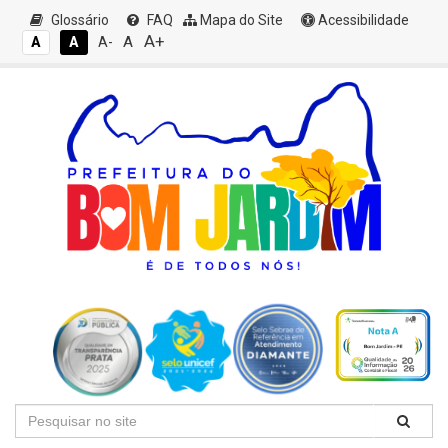
Glossário
FAQ
Mapa do Site
Acessibilidade
A+
A
A
A
A-