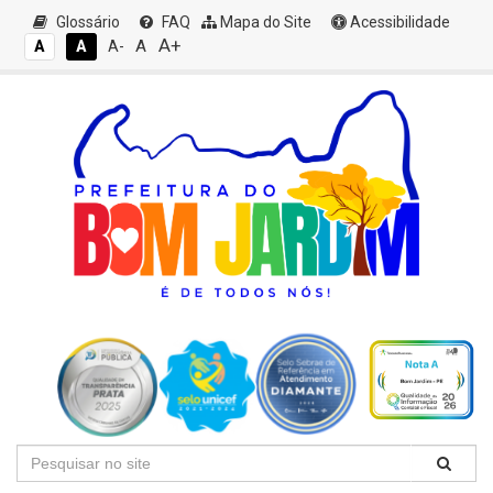
Glossário
FAQ
Mapa do Site
Acessibilidade
A+
A
A
A
A-