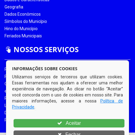
Geografia
Dados Econômicos
Símbolos do Município
Hino do Município
Feriados Municipais
NOSSOS SERVIÇOS
INFORMAÇÕES SOBRE COOKIES
Portal da Transparência
Portal da Transparência COVID-19
Utilizamos serviços de terceiros que utilizam cookies.
Essas ferramentas nos ajudam a oferecer uma melhor
Ouvidoria Eletrônica
experiência de navegação. Ao clicar no botão “Aceitar”
e-SIC
você concorda com o uso de cookies em nosso site. Para
Processos de Licitação
maiores informações, acesse a nossa
Política de
Licitações em Andamento
Privacidade
.
Diário Oficial
Portal do Contribuinte
Aceitar
Fechar