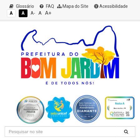
Glossário
FAQ
Mapa do Site
Acessibilidade
A+
A
A
A
A-