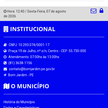
Hora:
12:40
/
Sexta-Feira
,
07 de agosto
de 2026
INSTITUCIONAL
CNPJ: 10.293.074/0001-17
Praça 19 de Julho, nº s/n, Centro - CEP: 55.730-000
Atendimento: 07:00hs às 13:00hs
(81) 3638-1156
contato@bomjardim.pe.gov.br
Bom Jardim - PE
O MUNICÍPIO
História do Município
Dados e Características