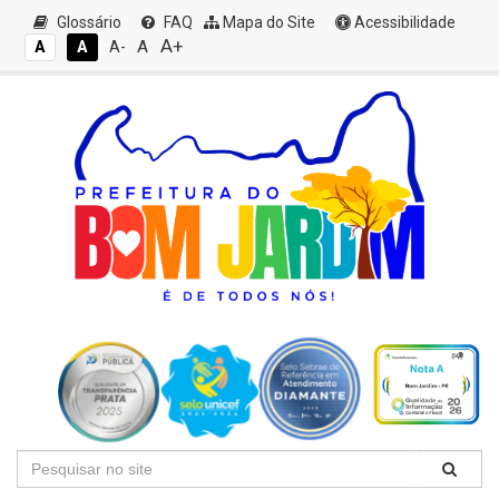
Glossário
FAQ
Mapa do Site
Acessibilidade
A+
A
A
A
A-