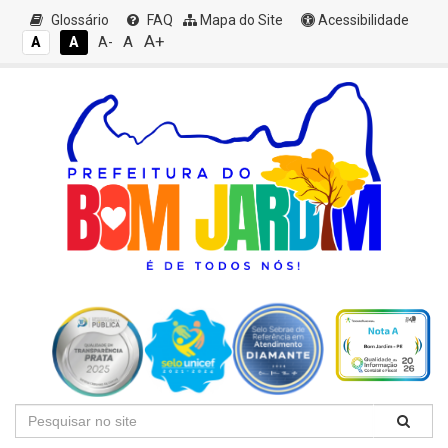
Glossário
FAQ
Mapa do Site
Acessibilidade
A+
A
A
A
A-