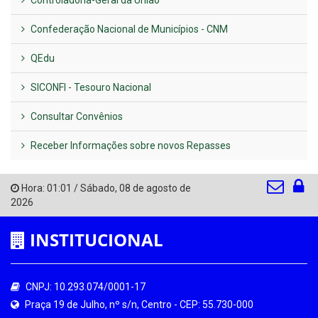
Confederação Nacional de Municípios - CNM
QEdu
SICONFI - Tesouro Nacional
Consultar Convênios
Receber Informações sobre novos Repasses
Hora:
01:01
/
Sábado
,
08 de agosto de
2026
INSTITUCIONAL
CNPJ: 10.293.074/0001-17
Praça 19 de Julho, nº s/n, Centro - CEP: 55.730-000