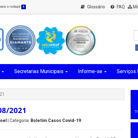
Glossário
FAQ
Ma
 para o rodapé
4
Secretarias Municipais
Informe-se
Serviços 
021
08/2021
T
oel
| Categoria:
Boletim Casos Covid-19