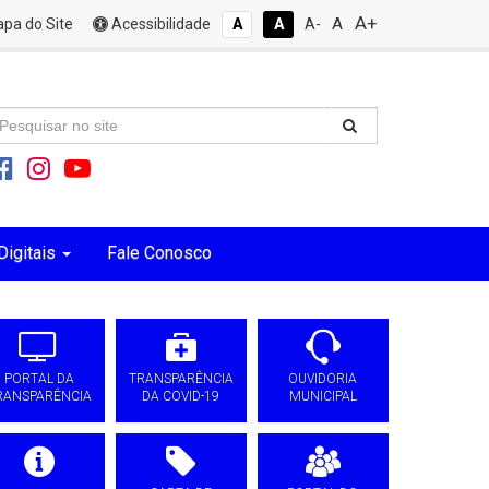
A+
A
pa do Site
Acessibilidade
A
A
A-
Digitais
Fale Conosco
PORTAL DA
TRANSPARÊNCIA
OUVIDORIA
RANSPARÊNCIA
DA COVID-19
MUNICIPAL