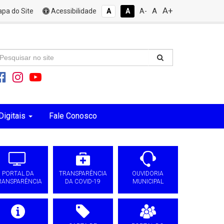
A+
A
pa do Site
Acessibilidade
A
A
A-
Digitais
Fale Conosco
PORTAL DA
TRANSPARÊNCIA
OUVIDORIA
RANSPARÊNCIA
DA COVID-19
MUNICIPAL