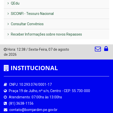
QEdu
SICONFI - Tesouro Nacional
Consultar Convênios
Receber Informações sobre novos Repasses
Hora:
12:38
/
Sexta-Feira
,
07 de agosto
de 2026
INSTITUCIONAL
CNPJ: 10.293.074/0001-17
Praça 19 de Julho, nº s/n, Centro - CEP: 55.730-000
Atendimento: 07:00hs às 13:00hs
(81) 3638-1156
contato@bomjardim.pe.gov.br