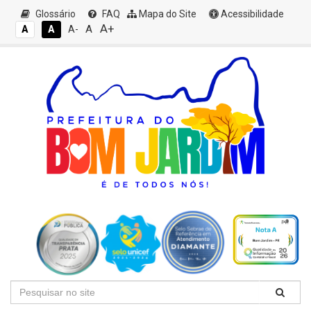
Glossário
FAQ
Mapa do Site
Acessibilidade
A+
A
A
A
A-