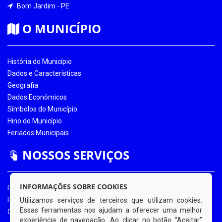
Bom Jardim - PE
O MUNICÍPIO
História do Município
Dados e Características
Geografia
Dados Econômicos
Símbolos do Município
Hino do Município
Feriados Municipais
NOSSOS SERVIÇOS
INFORMAÇÕES SOBRE COOKIES
Portal da Transparência
Portal da Transparência COVID-19
Utilizamos serviços de terceiros que utilizam cookies.
Essas ferramentas nos ajudam a oferecer uma melhor
Ouvidoria Eletrônica
experiência de navegação. Ao clicar no botão “Aceitar”