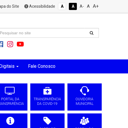
A+
A
pa do Site
Acessibilidade
A
A
A-
Digitais
Fale Conosco
PORTAL DA
TRANSPARÊNCIA
OUVIDORIA
RANSPARÊNCIA
DA COVID-19
MUNICIPAL