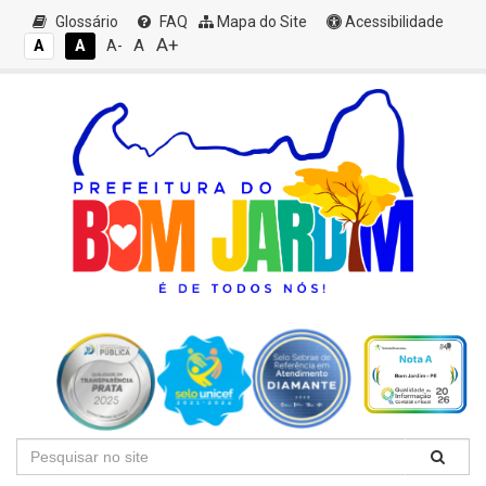
Glossário
FAQ
Mapa do Site
Acessibilidade
A+
A
A
A
A-