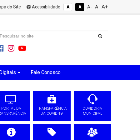
A+
A
pa do Site
Acessibilidade
A
A
A-
Digitais
Fale Conosco
PORTAL DA
TRANSPARÊNCIA
OUVIDORIA
RANSPARÊNCIA
DA COVID-19
MUNICIPAL