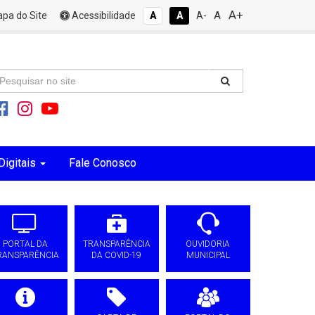
A+
A
pa do Site
Acessibilidade
A
A
A-
Digitais
Fale Conosco
PORTAL DA
TRANSPARÊNCIA
OUVIDORIA
RANSPARÊNCIA
DA COVID-19
MUNICIPAL