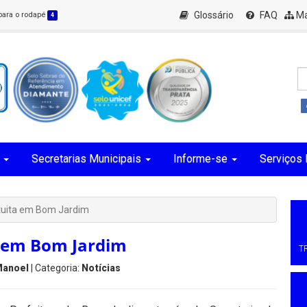
Glossário
FAQ
Ma
 para o rodapé
4
Secretarias Municipais
Informe-se
Serviços 
tuita em Bom Jardim
 em Bom Jardim
T
Manoel
| Categoria:
Notícias