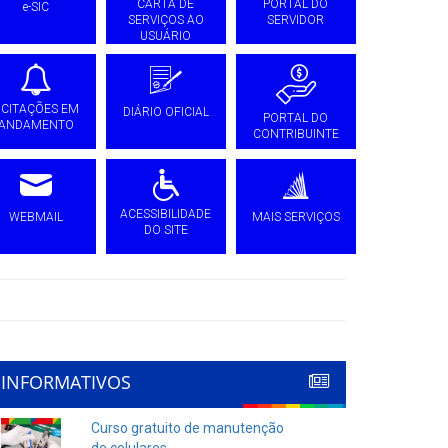
CARTA DE
PORTAL DO
e-SIC
SERVIÇOS AO
SERVIDOR
USUÁRIO
ICITAÇÕES EM
DIÁRIO OFICIAL
PORTAL DO
ANDAMENTO
CONTRIBUINTE
ACESSIBILIDADE
WEBMAIL
MAIS SERVIÇOS
DO SITE
INFORMATIVOS
Curso gratuito de manutenção