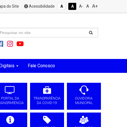
A+
A
pa do Site
Acessibilidade
A
A
A-
Digitais
Fale Conosco
PORTAL DA
TRANSPARÊNCIA
OUVIDORIA
RANSPARÊNCIA
DA COVID-19
MUNICIPAL