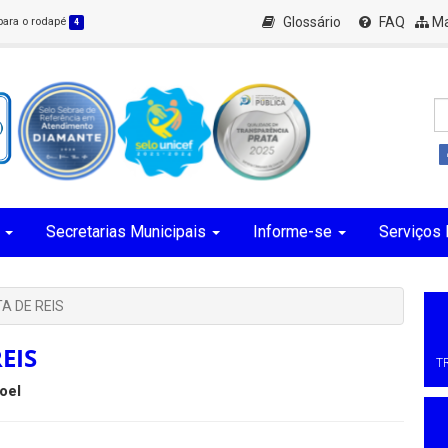
Glossário
FAQ
Ma
 para o rodapé
4
Secretarias Municipais
Informe-se
Serviços 
A DE REIS
EIS
T
oel