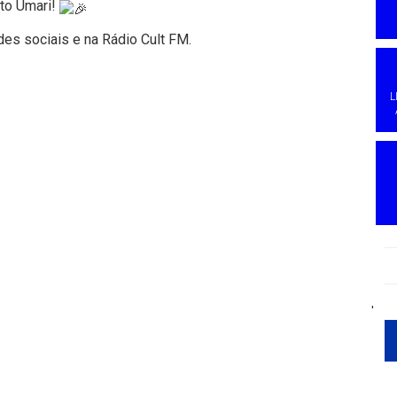
ito Umari!
es sociais e na Rádio Cult FM.
L
'