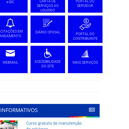
CARTA DE
PORTAL DO
e-SIC
SERVIÇOS AO
SERVIDOR
USUÁRIO
ICITAÇÕES EM
DIÁRIO OFICIAL
PORTAL DO
ANDAMENTO
CONTRIBUINTE
ACESSIBILIDADE
WEBMAIL
MAIS SERVIÇOS
DO SITE
INFORMATIVOS
Curso gratuito de manutenção