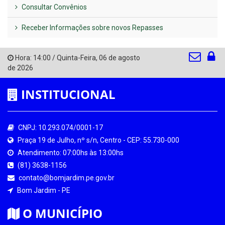
Consultar Convênios
Receber Informações sobre novos Repasses
Hora:
14:00
/
Quinta-Feira
,
06 de agosto
de 2026
INSTITUCIONAL
CNPJ: 10.293.074/0001-17
Praça 19 de Julho, nº s/n, Centro - CEP: 55.730-000
Atendimento: 07:00hs às 13:00hs
(81) 3638-1156
contato@bomjardim.pe.gov.br
Bom Jardim - PE
O MUNICÍPIO