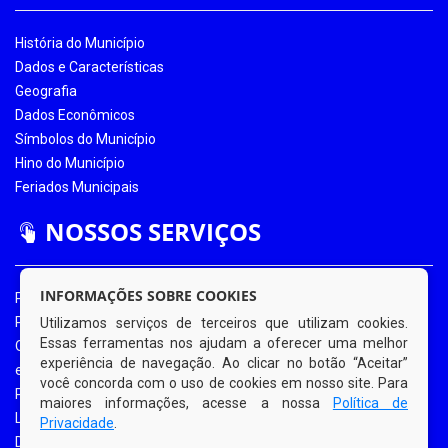
História do Município
Dados e Características
Geografia
Dados Econômicos
Símbolos do Município
Hino do Município
Feriados Municipais
NOSSOS SERVIÇOS
INFORMAÇÕES SOBRE COOKIES
Portal da Transparência
Portal da Transparência COVID-19
Utilizamos serviços de terceiros que utilizam cookies.
Essas ferramentas nos ajudam a oferecer uma melhor
Ouvidoria Eletrônica
experiência de navegação. Ao clicar no botão “Aceitar”
e-SIC
você concorda com o uso de cookies em nosso site. Para
Processos de Licitação
maiores informações, acesse a nossa
Política de
Licitações em Andamento
Privacidade
.
Diário Oficial