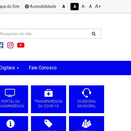
A+
A
pa do Site
Acessibilidade
A
A
A-
Digitais
Fale Conosco
PORTAL DA
TRANSPARÊNCIA
OUVIDORIA
RANSPARÊNCIA
DA COVID-19
MUNICIPAL