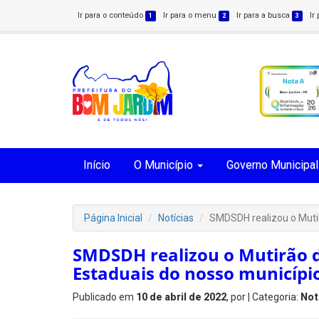
Ir para o conteúdo
Ir para o menu
Ir para a busca
Ir
1
2
3
Início
O Município
Governo Municipal
Página Inicial
Notícias
SMDSDH realizou o Mutir
SMDSDH realizou o Mutirão d
Estaduais do nosso municípi
Publicado em
10 de abril de 2022
, por
| Categoria:
Not