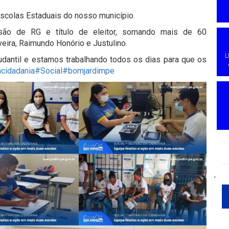
scolas Estaduais do nosso município.
são de RG e título de eleitor, somando mais de 60
eira, Raimundo Honório e Justulino.
L
dantil e estamos trabalhando todos os dias para que os
cidadania
#Social
#bomjardimpe
'