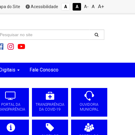
A+
A
pa do Site
Acessibilidade
A
A
A-
Digitais
Fale Conosco
PORTAL DA
TRANSPARÊNCIA
OUVIDORIA
RANSPARÊNCIA
DA COVID-19
MUNICIPAL