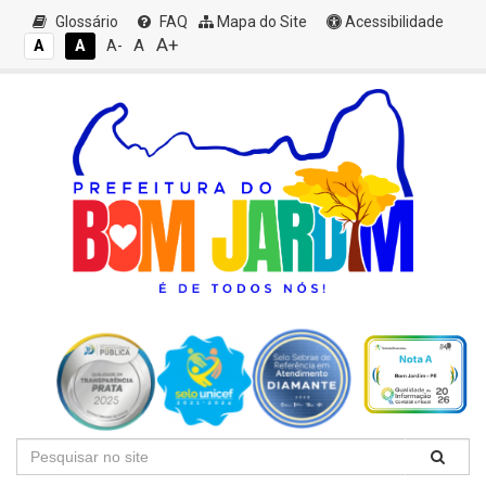
Glossário
FAQ
Mapa do Site
Acessibilidade
A+
A
A
A
A-