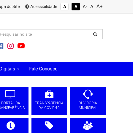
A+
A
pa do Site
Acessibilidade
A
A
A-
Digitais
Fale Conosco
PORTAL DA
TRANSPARÊNCIA
OUVIDORIA
RANSPARÊNCIA
DA COVID-19
MUNICIPAL