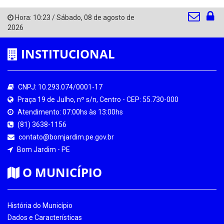
Hora:
10:23
/
Sábado
,
08 de agosto de
2026
INSTITUCIONAL
CNPJ: 10.293.074/0001-17
Praça 19 de Julho, nº s/n, Centro - CEP: 55.730-000
Atendimento: 07:00hs às 13:00hs
(81) 3638-1156
contato@bomjardim.pe.gov.br
Bom Jardim - PE
O MUNICÍPIO
História do Município
Dados e Características