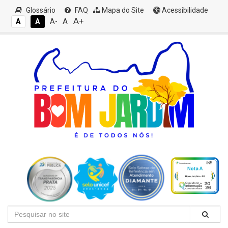
Glossário
FAQ
Mapa do Site
Acessibilidade
A+
A
A
A
A-