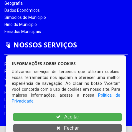
Geografia
Dados Econômicos
Símbolos do Município
Hino do Município
Feriados Municipais
NOSSOS SERVIÇOS
INFORMAÇÕES SOBRE COOKIES
Portal da Transparência
Portal da Transparência COVID-19
Utilizamos serviços de terceiros que utilizam cookies.
Essas ferramentas nos ajudam a oferecer uma melhor
Ouvidoria Eletrônica
experiência de navegação. Ao clicar no botão “Aceitar”
e-SIC
você concorda com o uso de cookies em nosso site. Para
Processos de Licitação
maiores informações, acesse a nossa
Política de
Licitações em Andamento
Privacidade
.
Diário Oficial
Portal do Contribuinte
Aceitar
Fechar