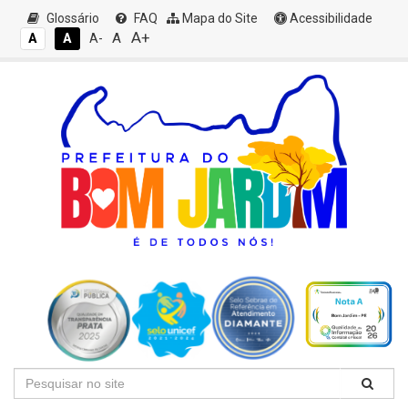
Glossário
FAQ
Mapa do Site
Acessibilidade
A+
A
A
A
A-