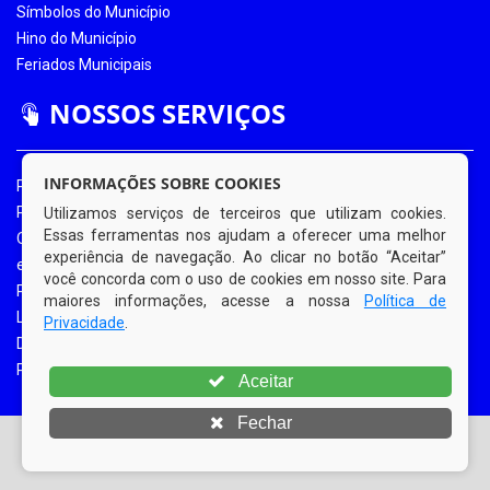
Símbolos do Município
Hino do Município
Feriados Municipais
NOSSOS SERVIÇOS
INFORMAÇÕES SOBRE COOKIES
Portal da Transparência
Portal da Transparência COVID-19
Utilizamos serviços de terceiros que utilizam cookies.
Essas ferramentas nos ajudam a oferecer uma melhor
Ouvidoria Eletrônica
experiência de navegação. Ao clicar no botão “Aceitar”
e-SIC
você concorda com o uso de cookies em nosso site. Para
Processos de Licitação
maiores informações, acesse a nossa
Política de
Licitações em Andamento
Privacidade
.
Diário Oficial
Portal do Contribuinte
Aceitar
Fechar
© Copyright 2026 Prefeitura Municipal de Bom Jardim |
Todos os direitos reservados