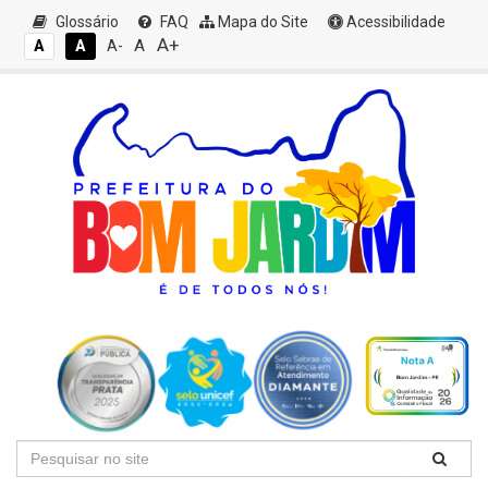
Glossário
FAQ
Mapa do Site
Acessibilidade
A+
A
A
A
A-