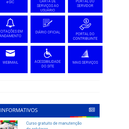
CARTA DE
PORTAL DO
e-SIC
SERVIÇOS AO
SERVIDOR
USUÁRIO
ICITAÇÕES EM
DIÁRIO OFICIAL
PORTAL DO
ANDAMENTO
CONTRIBUINTE
ACESSIBILIDADE
WEBMAIL
MAIS SERVIÇOS
DO SITE
INFORMATIVOS
Curso gratuito de manutenção