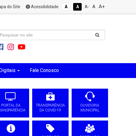
A+
A
pa do Site
Acessibilidade
A
A
A-
Digitais
Fale Conosco
PORTAL DA
TRANSPARÊNCIA
OUVIDORIA
RANSPARÊNCIA
DA COVID-19
MUNICIPAL