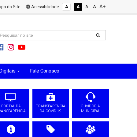
A+
A
pa do Site
Acessibilidade
A
A
A-
Digitais
Fale Conosco
PORTAL DA
TRANSPARÊNCIA
OUVIDORIA
RANSPARÊNCIA
DA COVID-19
MUNICIPAL