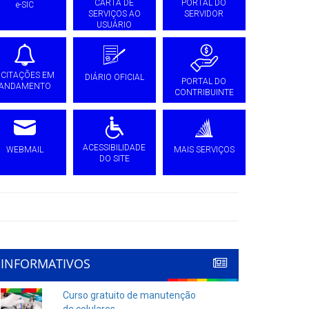
CARTA DE
PORTAL DO
e-SIC
SERVIÇOS AO
SERVIDOR
USUÁRIO
ICITAÇÕES EM
DIÁRIO OFICIAL
PORTAL DO
ANDAMENTO
CONTRIBUINTE
ACESSIBILIDADE
WEBMAIL
MAIS SERVIÇOS
DO SITE
INFORMATIVOS
Curso gratuito de manutenção