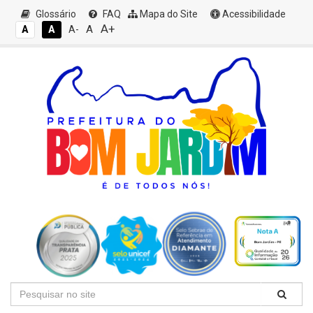
Glossário
FAQ
Mapa do Site
Acessibilidade
A+
A
A
A
A-