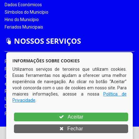
Dados Econômicos
Símbolos do Município
Hino do Município
Feriados Municipais
NOSSOS SERVIÇOS
INFORMAÇÕES SOBRE COOKIES
Portal da Transparência
Portal da Transparência COVID-19
Utilizamos serviços de terceiros que utilizam cookies.
Essas ferramentas nos ajudam a oferecer uma melhor
Ouvidoria Eletrônica
experiência de navegação. Ao clicar no botão “Aceitar”
e-SIC
você concorda com o uso de cookies em nosso site. Para
Processos de Licitação
maiores informações, acesse a nossa
Política de
Licitações em Andamento
Privacidade
.
Diário Oficial
Portal do Contribuinte
Aceitar
Fechar
© Copyright 2026 Prefeitura Municipal de Bom Jardim |