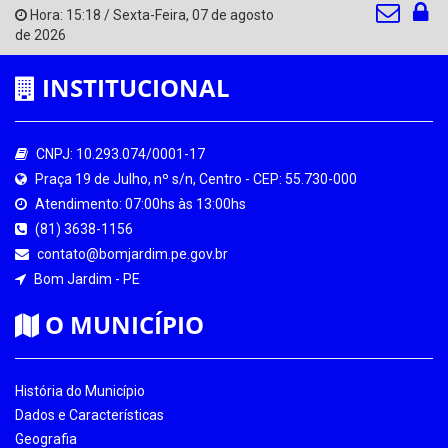
Hora:
15:18
/
Sexta-Feira
,
07 de agosto
de 2026
INSTITUCIONAL
CNPJ: 10.293.074/0001-17
Praça 19 de Julho, nº s/n, Centro - CEP: 55.730-000
Atendimento: 07:00hs às 13:00hs
(81) 3638-1156
contato@bomjardim.pe.gov.br
Bom Jardim - PE
O MUNICÍPIO
História do Município
Dados e Características
Geografia