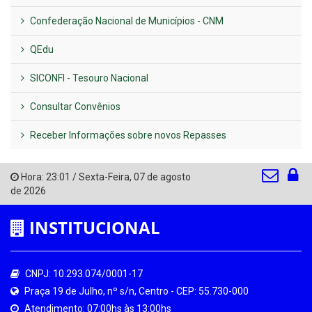
Confederação Nacional de Municípios - CNM
QEdu
SICONFI - Tesouro Nacional
Consultar Convênios
Receber Informações sobre novos Repasses
Hora:
23:01
/
Sexta-Feira
,
07 de agosto
de 2026
INSTITUCIONAL
CNPJ: 10.293.074/0001-17
Praça 19 de Julho, nº s/n, Centro - CEP: 55.730-000
Atendimento: 07:00hs às 13:00hs