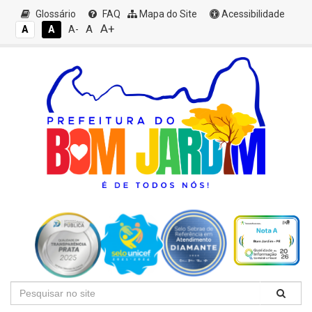
Glossário
FAQ
Mapa do Site
Acessibilidade
A+
A
A
A
A-