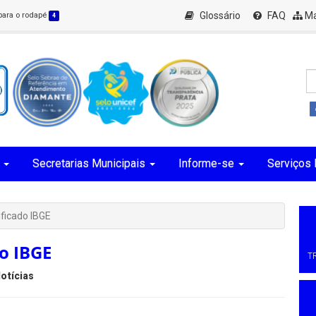
Glossário
FAQ
Ma
 para o rodapé
4
Secretarias Municipais
Informe-se
Serviços 
ificado IBGE
do IBGE
T
otícias