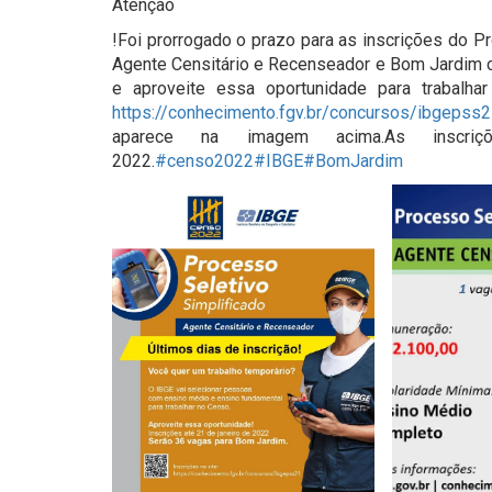
Atenção
!Foi prorrogado o prazo para as inscrições do P
Agente Censitário e Recenseador e Bom Jardim c
e aproveite essa oportunidade para trabalh
https://conhecimento.fgv.br/concursos/ibgepss
aparece na imagem acima.As insc
2022.
#censo2022
#IBGE
#BomJardim