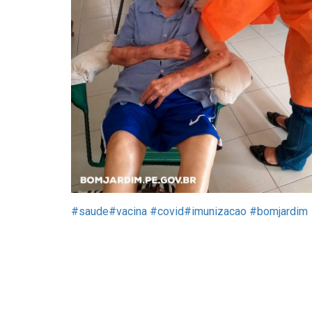
#saude
#vacina
#covid
#imunizacao
#bomjardim