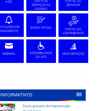
CARTA DE
PORTAL DO
e-SIC
SERVIÇOS AO
SERVIDOR
USUÁRIO
ICITAÇÕES EM
DIÁRIO OFICIAL
PORTAL DO
ANDAMENTO
CONTRIBUINTE
ACESSIBILIDADE
WEBMAIL
MAIS SERVIÇOS
DO SITE
INFORMATIVOS
Curso gratuito de manutenção