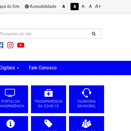
A+
A
pa do Site
Acessibilidade
A
A
A-
Digitais
Fale Conosco
PORTAL DA
TRANSPARÊNCIA
OUVIDORIA
RANSPARÊNCIA
DA COVID-19
MUNICIPAL