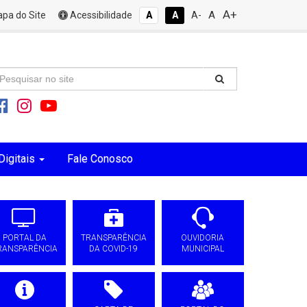
A+
A
pa do Site
Acessibilidade
A
A
A-
Digitais
Fale Conosco
PORTAL DA
TRANSPARÊNCIA
OUVIDORIA
RANSPARÊNCIA
DA COVID-19
MUNICIPAL