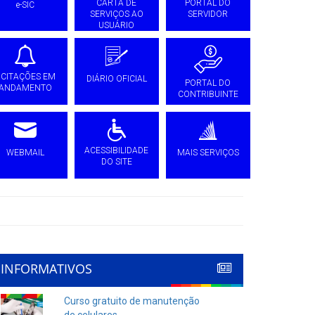
CARTA DE
PORTAL DO
e-SIC
SERVIÇOS AO
SERVIDOR
USUÁRIO
ICITAÇÕES EM
DIÁRIO OFICIAL
PORTAL DO
ANDAMENTO
CONTRIBUINTE
ACESSIBILIDADE
WEBMAIL
MAIS SERVIÇOS
DO SITE
INFORMATIVOS
Curso gratuito de manutenção