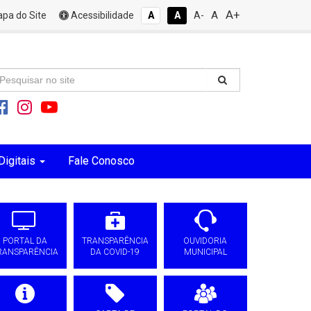
A+
A
pa do Site
Acessibilidade
A
A
A-
Digitais
Fale Conosco
PORTAL DA
TRANSPARÊNCIA
OUVIDORIA
RANSPARÊNCIA
DA COVID-19
MUNICIPAL