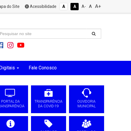
A+
A
pa do Site
Acessibilidade
A
A
A-
Digitais
Fale Conosco
PORTAL DA
TRANSPARÊNCIA
OUVIDORIA
RANSPARÊNCIA
DA COVID-19
MUNICIPAL