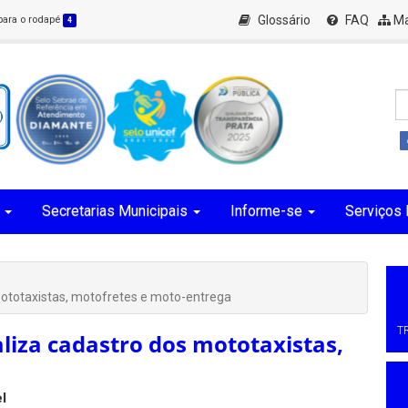
Glossário
FAQ
Ma
 para o rodapé
4
Secretarias Municipais
Informe-se
Serviços 
mototaxistas, motofretes e moto-entrega
T
liza cadastro dos mototaxistas,
l