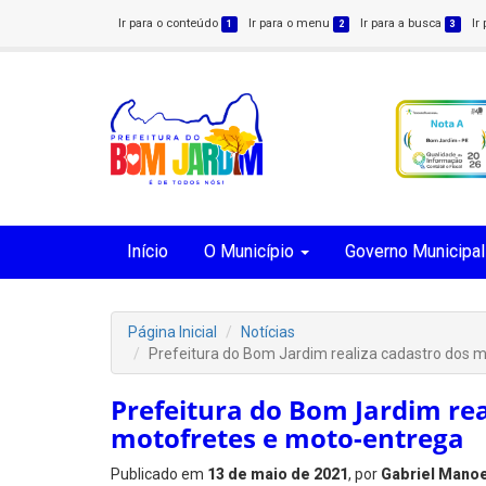
Ir para o conteúdo
Ir para o menu
Ir para a busca
Ir
1
2
3
Início
O Município
Governo Municipal
Página Inicial
Notícias
Prefeitura do Bom Jardim realiza cadastro dos 
Prefeitura do Bom Jardim rea
motofretes e moto-entrega
Publicado em
13 de maio de 2021
, por
Gabriel Manoe