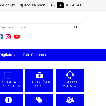
A+
A
pa do Site
Acessibilidade
A
A
A-
Digitais
Fale Conosco
PORTAL DA
TRANSPARÊNCIA
OUVIDORIA
RANSPARÊNCIA
DA COVID-19
MUNICIPAL