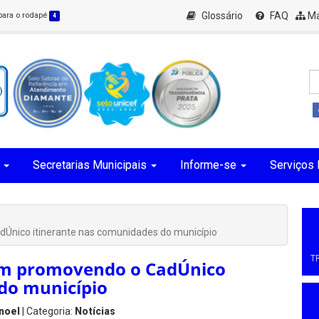
Glossário
FAQ
Ma
 para o rodapé
4
Secretarias Municipais
Informe-se
Serviços 
Único itinerante nas comunidades do município
T
em promovendo o CadÚnico
do município
noel
| Categoria:
Notícias