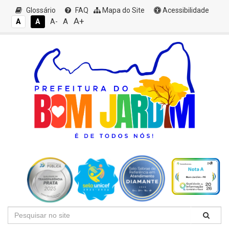
Glossário
FAQ
Mapa do Site
Acessibilidade
A+
A
A
A
A-