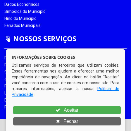
Dados Econômicos
Símbolos do Município
Hino do Município
Feriados Municipais
NOSSOS SERVIÇOS
INFORMAÇÕES SOBRE COOKIES
Portal da Transparência
Portal da Transparência COVID-19
Utilizamos serviços de terceiros que utilizam cookies.
Essas ferramentas nos ajudam a oferecer uma melhor
Ouvidoria Eletrônica
experiência de navegação. Ao clicar no botão “Aceitar”
e-SIC
você concorda com o uso de cookies em nosso site. Para
Processos de Licitação
maiores informações, acesse a nossa
Política de
Licitações em Andamento
Privacidade
.
Diário Oficial
Portal do Contribuinte
Aceitar
Fechar
© Copyright 2026 Prefeitura Municipal de Bom Jardim |