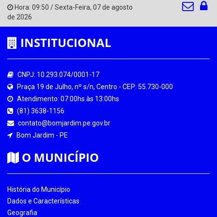
Hora:
09:50
/
Sexta-Feira
,
07 de agosto
de 2026
INSTITUCIONAL
CNPJ: 10.293.074/0001-17
Praça 19 de Julho, nº s/n, Centro - CEP: 55.730-000
Atendimento: 07:00hs às 13:00hs
(81) 3638-1156
contato@bomjardim.pe.gov.br
Bom Jardim - PE
O MUNICÍPIO
História do Município
Dados e Características
Geografia