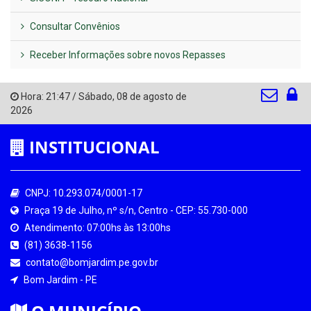
Consultar Convênios
Receber Informações sobre novos Repasses
Hora:
21:47
/
Sábado
,
08 de agosto de
2026
INSTITUCIONAL
CNPJ: 10.293.074/0001-17
Praça 19 de Julho, nº s/n, Centro - CEP: 55.730-000
Atendimento: 07:00hs às 13:00hs
(81) 3638-1156
contato@bomjardim.pe.gov.br
Bom Jardim - PE