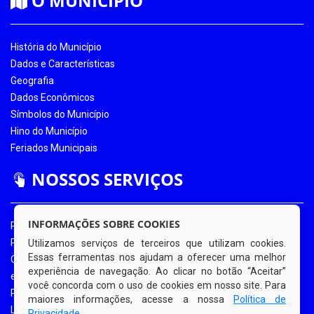
O MUNICÍPIO
História do Município
Dados e Características
Geografia
Dados Econômicos
Símbolos do Município
Hino do Município
Feriados Municipais
NOSSOS SERVIÇOS
INFORMAÇÕES SOBRE COOKIES
Portal da Transparência
Portal da Transparência COVID-19
Utilizamos serviços de terceiros que utilizam cookies.
Essas ferramentas nos ajudam a oferecer uma melhor
Ouvidoria Eletrônica
experiência de navegação. Ao clicar no botão “Aceitar”
e-SIC
você concorda com o uso de cookies em nosso site. Para
Processos de Licitação
maiores informações, acesse a nossa
Política de
Licitações em Andamento
Privacidade
.