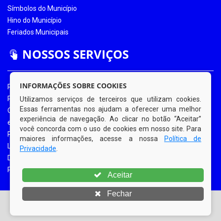
Símbolos do Município
Hino do Município
Feriados Municipais
NOSSOS SERVIÇOS
INFORMAÇÕES SOBRE COOKIES
Portal da Transparência
Portal da Transparência COVID-19
Utilizamos serviços de terceiros que utilizam cookies.
Essas ferramentas nos ajudam a oferecer uma melhor
Ouvidoria Eletrônica
experiência de navegação. Ao clicar no botão “Aceitar”
e-SIC
você concorda com o uso de cookies em nosso site. Para
Processos de Licitação
maiores informações, acesse a nossa
Política de
Licitações em Andamento
Privacidade
.
Diário Oficial
Portal do Contribuinte
Aceitar
Fechar
© Copyright 2026 Prefeitura Municipal de Bom Jardim |
Todos os direitos reservados