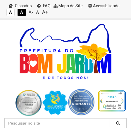
Glossário
FAQ
Mapa do Site
Acessibilidade
A+
A
A
A
A-