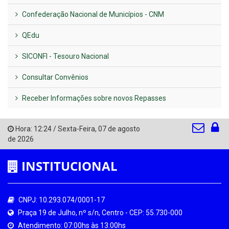
Confederação Nacional de Municípios - CNM
QEdu
SICONFI - Tesouro Nacional
Consultar Convênios
Receber Informações sobre novos Repasses
Hora:
12:24
/
Sexta-Feira
,
07 de agosto
de 2026
INSTITUCIONAL
CNPJ: 10.293.074/0001-17
Praça 19 de Julho, nº s/n, Centro - CEP: 55.730-000
Atendimento: 07:00hs às 13:00hs