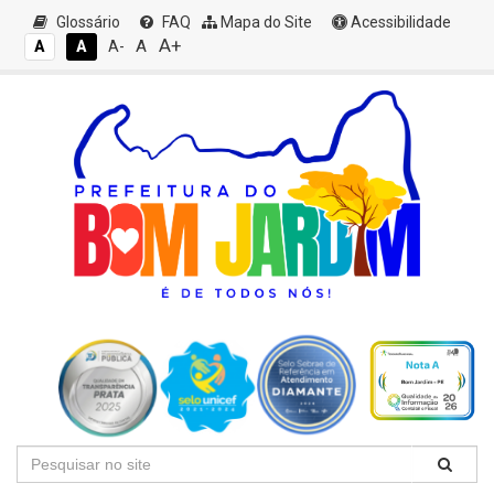
Glossário
FAQ
Mapa do Site
Acessibilidade
A+
A
A
A
A-