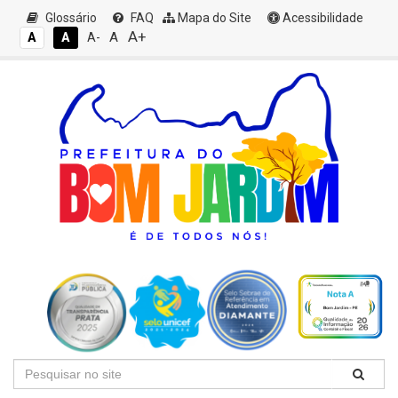
Glossário
FAQ
Mapa do Site
Acessibilidade
A+
A
A
A
A-