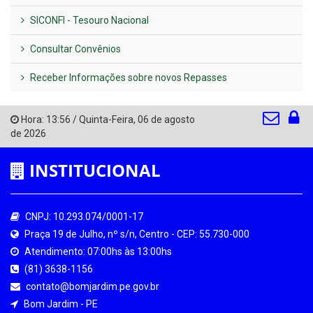
SICONFI - Tesouro Nacional
Consultar Convênios
Receber Informações sobre novos Repasses
Hora:
13:56
/
Quinta-Feira
,
06 de agosto
de 2026
INSTITUCIONAL
CNPJ: 10.293.074/0001-17
Praça 19 de Julho, nº s/n, Centro - CEP: 55.730-000
Atendimento: 07:00hs às 13:00hs
(81) 3638-1156
contato@bomjardim.pe.gov.br
Bom Jardim - PE