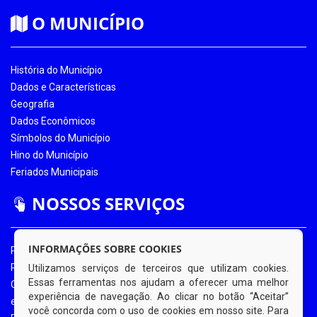
O MUNICÍPIO
História do Município
Dados e Características
Geografia
Dados Econômicos
Símbolos do Município
Hino do Município
Feriados Municipais
NOSSOS SERVIÇOS
INFORMAÇÕES SOBRE COOKIES
Portal da Transparência
Portal da Transparência COVID-19
Utilizamos serviços de terceiros que utilizam cookies.
Essas ferramentas nos ajudam a oferecer uma melhor
Ouvidoria Eletrônica
experiência de navegação. Ao clicar no botão “Aceitar”
e-SIC
você concorda com o uso de cookies em nosso site. Para