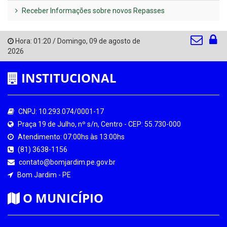
Receber Informações sobre novos Repasses
Hora:
01:20
/
Domingo
,
09 de agosto de
2026
INSTITUCIONAL
CNPJ: 10.293.074/0001-17
Praça 19 de Julho, nº s/n, Centro - CEP: 55.730-000
Atendimento: 07:00hs às 13:00hs
(81) 3638-1156
contato@bomjardim.pe.gov.br
Bom Jardim - PE
O MUNICÍPIO