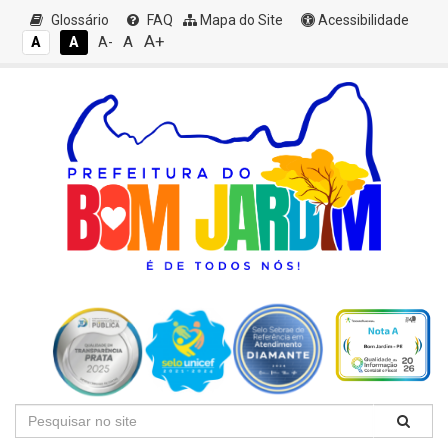
Glossário
FAQ
Mapa do Site
Acessibilidade
A+
A
A
A
A-