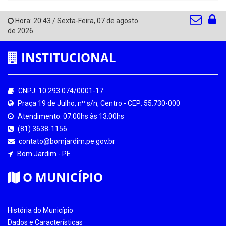
Hora:
20:43
/
Sexta-Feira
,
07 de agosto
de 2026
INSTITUCIONAL
CNPJ: 10.293.074/0001-17
Praça 19 de Julho, nº s/n, Centro - CEP: 55.730-000
Atendimento: 07:00hs às 13:00hs
(81) 3638-1156
contato@bomjardim.pe.gov.br
Bom Jardim - PE
O MUNICÍPIO
História do Município
Dados e Características