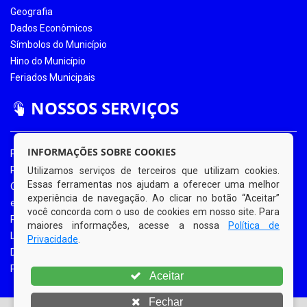
Geografia
Dados Econômicos
Símbolos do Município
Hino do Município
Feriados Municipais
NOSSOS SERVIÇOS
INFORMAÇÕES SOBRE COOKIES
Portal da Transparência
Portal da Transparência COVID-19
Utilizamos serviços de terceiros que utilizam cookies.
Essas ferramentas nos ajudam a oferecer uma melhor
Ouvidoria Eletrônica
experiência de navegação. Ao clicar no botão “Aceitar”
e-SIC
você concorda com o uso de cookies em nosso site. Para
Processos de Licitação
maiores informações, acesse a nossa
Política de
Licitações em Andamento
Privacidade
.
Diário Oficial
Portal do Contribuinte
Aceitar
Fechar