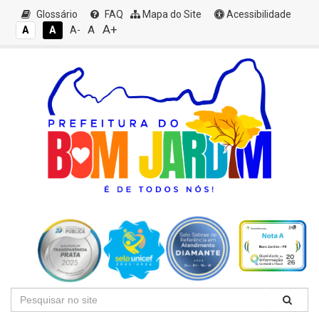
Glossário
FAQ
Mapa do Site
Acessibilidade
A+
A
A
A
A-