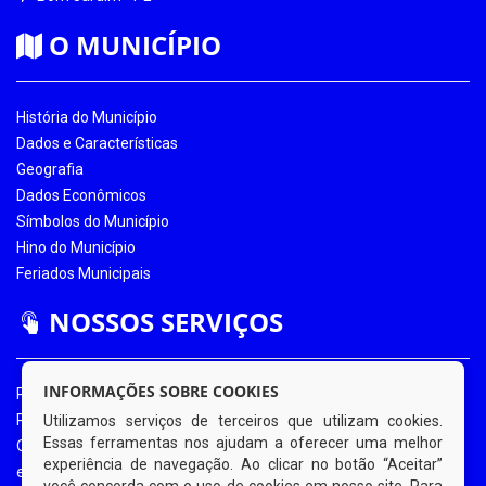
O MUNICÍPIO
História do Município
Dados e Características
Geografia
Dados Econômicos
Símbolos do Município
Hino do Município
Feriados Municipais
NOSSOS SERVIÇOS
INFORMAÇÕES SOBRE COOKIES
Portal da Transparência
Portal da Transparência COVID-19
Utilizamos serviços de terceiros que utilizam cookies.
Essas ferramentas nos ajudam a oferecer uma melhor
Ouvidoria Eletrônica
experiência de navegação. Ao clicar no botão “Aceitar”
e-SIC