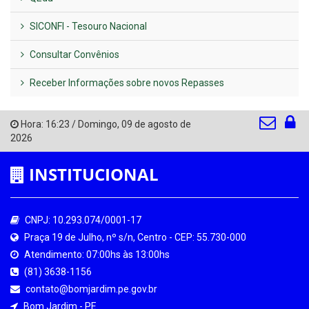
SICONFI - Tesouro Nacional
Consultar Convênios
Receber Informações sobre novos Repasses
Hora:
16:23
/
Domingo
,
09 de agosto de
2026
INSTITUCIONAL
CNPJ: 10.293.074/0001-17
Praça 19 de Julho, nº s/n, Centro - CEP: 55.730-000
Atendimento: 07:00hs às 13:00hs
(81) 3638-1156
contato@bomjardim.pe.gov.br
Bom Jardim - PE