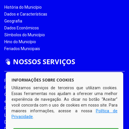
História do Município
Dados e Características
Geografia
Dados Econômicos
Símbolos do Município
Hino do Município
Feriados Municipais
NOSSOS SERVIÇOS
INFORMAÇÕES SOBRE COOKIES
Portal da Transparência
Portal da Transparência COVID-19
Utilizamos serviços de terceiros que utilizam cookies.
Essas ferramentas nos ajudam a oferecer uma melhor
Ouvidoria Eletrônica
experiência de navegação. Ao clicar no botão “Aceitar”
e-SIC
você concorda com o uso de cookies em nosso site. Para
Processos de Licitação
maiores informações, acesse a nossa
Política de
Licitações em Andamento
Privacidade
.
Diário Oficial