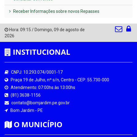
Receber Informações sobre novos Repasses
Hora:
09:15
/
Domingo
,
09 de agosto de
2026
INSTITUCIONAL
CNPJ: 10.293.074/0001-17
Praça 19 de Julho, nº s/n, Centro - CEP: 55.730-000
Atendimento: 07:00hs às 13:00hs
(81) 3638-1156
contato@bomjardim.pe.gov.br
Bom Jardim - PE
O MUNICÍPIO