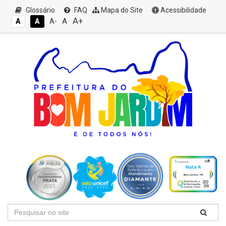
Glossário
FAQ
Mapa do Site
Acessibilidade
A+
A
A
A
A-