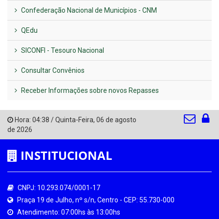
Confederação Nacional de Municípios - CNM
QEdu
SICONFI - Tesouro Nacional
Consultar Convênios
Receber Informações sobre novos Repasses
Hora:
04:38
/
Quinta-Feira
,
06 de agosto
de 2026
INSTITUCIONAL
CNPJ: 10.293.074/0001-17
Praça 19 de Julho, nº s/n, Centro - CEP: 55.730-000
Atendimento: 07:00hs às 13:00hs